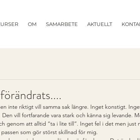
KURSER
OM
SAMARBETE
AKTUELLT
KONTA
förändrats....
n inte riktigt vill samma sak längre. Inget konstigt. Inget
. Den vill fortfarande vara stark och känna sig levande.
h genom att alltid “ta i lite till”. Inget fel i det men just 
e passen som gör störst skillnad för mig.