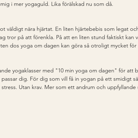
t mig i mer yogaguld. Lika förälskad nu som då.
ot väldigt nära hjärtat. En liten hjärtebebis som legat oc
g tror på att förenkla. På att en liten stund faktiskt kan v
liten dos yoga om dagen kan göra så otroligt mycket för
ande yogaklasser med "10 min yoga om dagen" för att bju
passar dig. För dig som vill få in yogan på ett smidigt sät
 stress. Utan krav. Mer som ett andrum och uppfyllande 