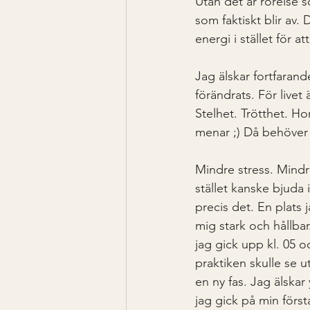
Utan det är rörelse 
som faktiskt blir av
energi i stället för a
Jag älskar fortfarand
förändrats. För livet
Stelhet. Trötthet. Ho
menar ;) Då behöver 
Mindre stress. Mindre
stället kanske bjuda
precis det. En plats
mig stark och hållba
jag gick upp kl. 05 o
praktiken skulle se ut
en ny fas. Jag älskar
jag gick på min först