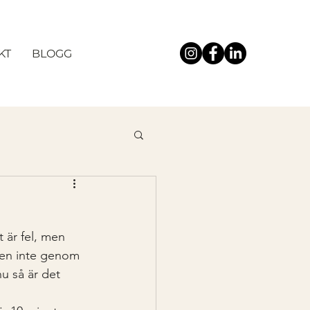
KT
BLOGG
 är fel, men 
 Men inte genom 
nu så är det 