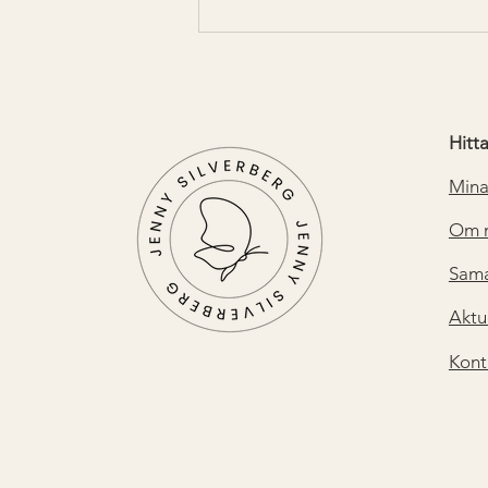
bäst! Woooow…...
Hitt
Mina
Om 
Sama
Aktu
Kont