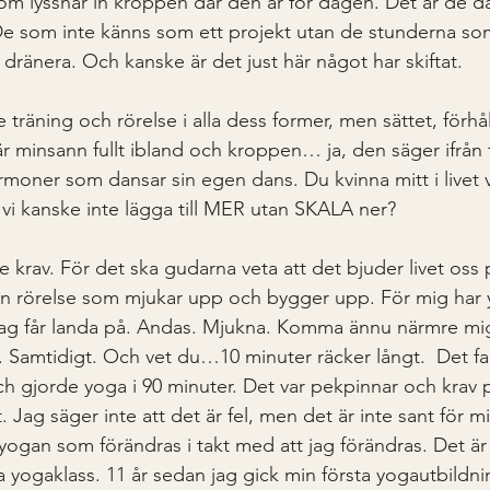
som lyssnar in kroppen där den är för dagen. Det är de d
. De som inte känns som ett projekt utan de stunderna so
tt dränera. Och kanske är det just här något har skiftat. 
e träning och rörelse i alla dess former, men sättet, förhål
 är minsann fullt ibland och kroppen… ja, den säger ifrån 
rmoner som dansar sin egen dans. Du kvinna mitt i livet v
vi kanske inte lägga till MER utan SKALA ner?
 krav. För det ska gudarna veta att det bjuder livet oss
 in rörelse som mjukar upp och bygger upp. För mig har y
 jag får landa på. Andas. Mjukna. Komma ännu närmre mig
r. Samtidigt. Och vet du…10 minuter räcker långt.  Det fa
ch gjorde yoga i 90 minuter. Det var pekpinnar och krav 
. Jag säger inte att det är fel, men det är inte sant för m
 yogan som förändras i takt med att jag förändras. Det är
a yogaklass. 11 år sedan jag gick min första yogautbildni