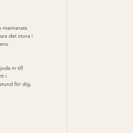
h marinerats 
ara det stora i 
 ens 
da in till 
t i 
stund för dig.