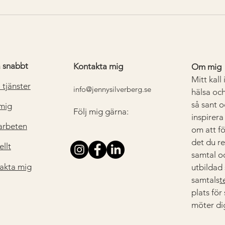
Att bestiga fjälltoppar är ett
äventyr….
a snabbt
Kontakta mig
Om mig
Mitt kall
 tjänster
info@jennysilverberg.se
hälsa och
så sant o
mig
Följ mig gärna:
inspirer
rbeten
om att f
det du r
ellt
samtal oc
akta mig
utbildad
samtals
t
plats för
möter di