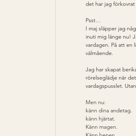
det har jag förkovra
Psst…
I maj släpper jag någ
inuti mig länge nu! Ja
vardagen. På att en 
välmående. 
Jag har skapat berik
rörelseglädje när det 
vardagspusslet. Utan
Men nu:
känn dina andetag.
känn hjärtat.
Känn magen.
Känn benen. 