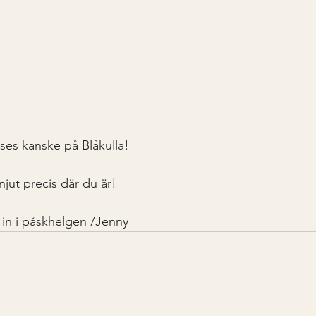
i ses kanske på Blåkulla!
jut precis där du är!
 in i påskhelgen /Jenny