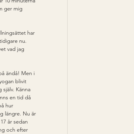
är 10 minuterna 
m ger mig 
lningsättet har 
tidigare nu. 
et vad jag 
 på ändå! Men i 
ogan blivit 
 själv. Känna 
nns en tid då 
på hur 
ig längre. Nu är 
 17 år sedan 
ng och efter 