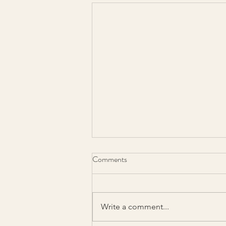
Bye bye 2024.. Välkommen
Comments
2025…
Ett intensivt år av det mesta! 2024
kom med insikter och lärdomar
Write a comment...
varvat med livsnjuteri och
återhämtning när den är som