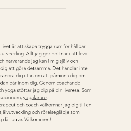
 i livet är att skapa trygga rum för hållbar
 utveckling. Allt jag gör bottnar i att leva
ch närvarande jag kan i mig själv och
a dig att göra detsamma. Det handlar inte
örändra dig utan om att påminna dig om
edan bär inom dig. Genom coachande
h yoga stöttar jag dig på din livsresa. Som
 socionom,
yogalärare
,
erapeut
och coach välkomnar jag dig till en
 självutveckling och rörelseglädje som
g där du är. Välkommen!