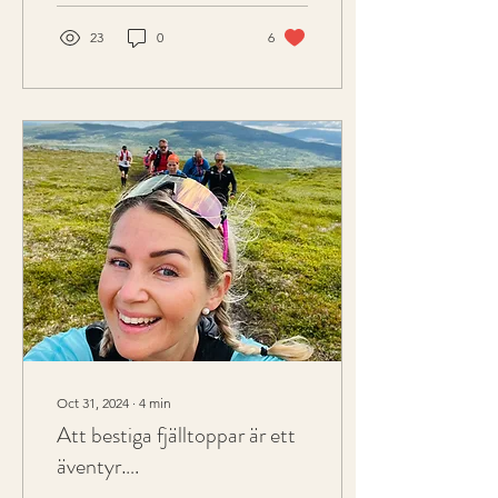
23
0
6
Oct 31, 2024
∙
4
min
Att bestiga fjälltoppar är ett
äventyr….