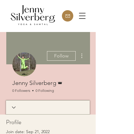
More actions
Follow
Admin
Jenny Silverberg
0 Followers
0 Following
Profile
Join date: Sep 21, 2022