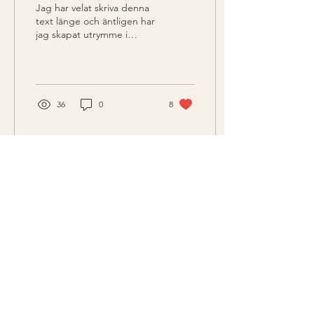
Jag har velat skriva denna
text länge och äntligen har
jag skapat utrymme i
kalendern för skrivande
och reflektion. 3 månader
har...
36
0
8
Load More